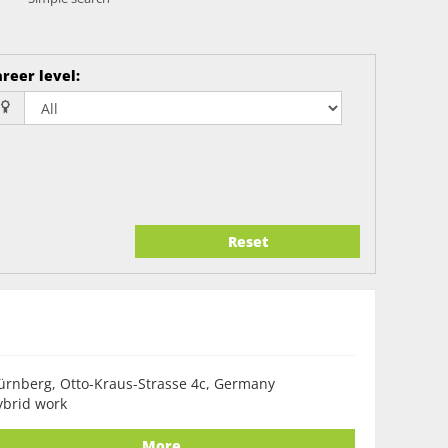
reer level
:
Reset
rnberg, Otto-Kraus-Strasse 4c, Germany
ybrid work
More