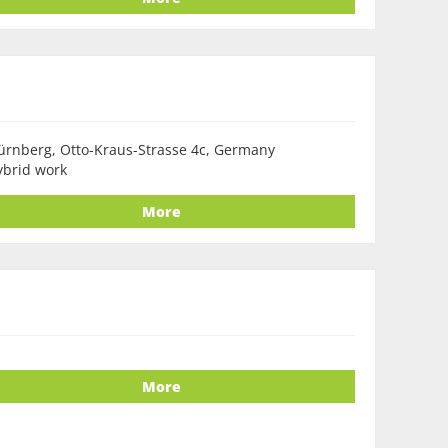
rnberg, Otto-Kraus-Strasse 4c, Germany
ybrid work
More
More