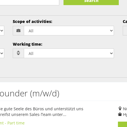
Search
Scope of activities
:
Ca
Working time
:
lrounder (m/w/d)
die gute Seele des Büros und unterstützt uns
Nü
greifst unserem Sales-Team unter...
H
t - Part time